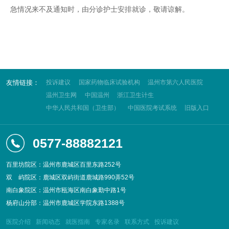
急情况来不及通知时，由分诊护士安排就诊，敬请谅解。
友情链接：
投诉建议
国家药物临床试验机构
温州市第六人民医院
温州卫生网
中国温州
浙江卫生计生
中华人民共和国（卫生部）
中国医院考试系统
旧版入口
0577-88882121
百里坊院区：温州市鹿城区百里东路252号
双
屿院区：鹿城区双屿街道鹿城路990弄52号
南白象院区：温州市瓯海区南白象勤中路1号
杨府山分部：温州市鹿城区学院东路1388号
医院介绍
新闻动态
就医指南
专家名录
联系方式
投诉建议