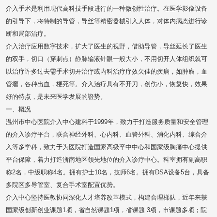
内科、综合介入等多学科，致力于为医院打造国家高级卒中中心和国家
介入手术是利用现代高科技手段进行的一种微创性治疗。在医学影像设备
级胸痛中心提供平台保障，着力打造浙南地区领先地位的介入诊疗中
的引导下，将特制的导管，导丝等精密器械引入人体，对体内病态进行诊
心。科室拥有副高职称2名，中级职称4名。拥有护士10名，技师6名。
断和局部治疗。
拥有DSA设备5台，具备多院区多导管室、复合手术室配置优势。介入
介入治疗应用数字技术，扩大了医生的视野，借助导管，导丝延长了医生
中心坚持医教协同深化人才培养改革模式，构建合理梯队，近年来获国
的双手，切口（穿刺点）静脉输液针眼一般大小，不用切开人体组织就可
家级创新创业课题1项，省自然课题1项，省课题 3项，市课题多项；院
以治疗许多过去需手术切开治疗或内科治疗疗效欠佳的疾病，如肿瘤，血
品牌青年基金2项：近年来发表SCI论文5篇，核心期刊及省级论文6
管瘤，各种出血，梗死等。介入治疗具有不开刀，创伤小，恢复快，效果
篇，专利4项（专利转化1项）。二、开展诊疗技术（一）心血管诊疗技
好的特点，是未来医学发展的證势。
术1.急诊冠状动脉成形术；2.冠状动脉球成形及支架植入术；3.复杂冠
一、概况
状动病变成形术；4.冠状动脉斑块旋磨术；5.各种心律失常射频消融
温州市中心医院介入中心建科于1999年，致力于打造服务质量和安全管理
术；6.左心耳封堵木；7.ICD/ 永久起搏器植入术；8.血管内超声检查；
9.血流储备分数检查等。（二）脑血管诊疗技术1.急性脑梗死介入治
的介入诊疗平台，联合神经外科、心内科、血管外科、消化内科、综合介
疗；2.颅内动脉瘤栓塞、夹闭术；3.颅内动脉狭窄及闭塞介入治疗；4.
入等多学科，致力于为医院打造国家高级卒中中心和国家级胸痛中心提供
颈、椎动脉血管成形、支架植入术；5.脑及脊髓血管畸形（瘘）介入治
平台保障，着力打造浙南地区领先地位的介入诊疗中心。科室拥有副高职
疗；6.主动脉弓上颅外动脉狭窄及闭塞介入治疗；7.静脉窦的狭窄及闭
称2名，中级职称4名。拥有护士10名，技师6名。拥有DSA设备5台，具备
塞的介入治疗；8.颅内动、静脉测压取样；9.头颈部肿瘤的介入治疗
多院区多导管室、复合手术室配置优势。
等。（三）外周血管诊疗技术1.主动脉夹层腔内修复木；2.主动脉瘤腔
介入中心坚持医教协同深化人才培养改革模式，构建合理梯队，近年来获
内修复术；3.肺动脉、腔静脉及四肢动静脉导管血栓清除/溶栓术；4.外
国家级创新创业课题1项，省自然课题1项，省课题 3项，市课题多项；院