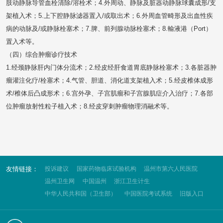
肢动静脉导管血栓清除/溶栓术；4.外周动、静脉及脏器动静脉球囊成形/支
架植入术；5.上下腔静脉滤器置入/或取出术；6.外周血管畸形及出血性疾
病的动脉及/或静脉栓塞术；7.脾、前列腺动脉栓塞术；8.輸液港（Port）
置入术等。
（四）综合肿瘤诊疗技术
1.经颈静脉肝内门体分流术；2.经皮经肝食道胃底静脉栓塞术；3.各脏器肿
瘤灌注化疗/栓塞术；4.气管、胆道、消化道支架植入术；5.经皮椎体成形
术/椎体后凸成形术；6.宫外孕、子宫肌瘤和子宫腺肌症介入治疗；7.各部
位肿瘤放射性粒子植入术；8.经皮穿刺肿瘤物理消融术等。
友情链接：
投诉建议
国家药物临床试验机构
温州市第六人民医院
温州卫生网
中国温州
浙江卫生计生
中华人民共和国（卫生部）
中国医院考试系统
旧版入口