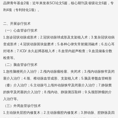
周动、静脉及脏器动静脉球囊成形/支架植入术；5.上下腔静脉滤器置
品牌青年基金2项：近年来发表SCI论文5篇，核心期刊及省级论文6篇，专
入/或取出术；6.外周血管畸形及出血性疾病的动脉及/或静脉栓塞术；
利4项（专利转化1项）。
7.脾、前列腺动脉栓塞术；8.輸液港（Port）置入术等。（四）综合肿
瘤诊疗技术1.经颈静脉肝内门体分流术；2.经皮经肝食道胃底静脉栓塞
二、开展诊疗技术
术；3.各脏器肿瘤灌注化疗/栓塞术；4.气管、胆道、消化道支架植入
（一）心血管诊疗技术
术；5.经皮椎体成形术/椎体后凸成形术；6.宫外孕、子宫肌瘤和子宫腺
1.急诊冠状动脉成形术；2.冠状动脉球成形及支架植入术；3.复杂冠状动病
肌症介入治疗；7.各部位肿瘤放射性粒子植入术；8.经皮穿刺肿瘤物理
变成形术；4.冠状动脉斑块旋磨术；5.各种心律失常射频消融术；6.左心耳
消融术等。
封堵木；7.ICD/ 永久起搏器植入术；8.血管内超声检查；9.血流储备分数
检查等。
（二）脑血管诊疗技术
1.急性脑梗死介入治疗；2.颅内动脉瘤栓塞、夹闭术；3.颅内动脉狭窄及闭
塞介入治疗；4.颈、椎动脉血管成形、支架植入术；5.脑及脊髓血管畸形
（瘘）介入治疗；6.主动脉弓上颅外动脉狭窄及闭塞介入治疗；7.静脉窦
的狭窄及闭塞的介入治疗；8.颅内动、静脉测压取样；9.头颈部肿瘤的介
入治疗等。
（三）外周血管诊疗技术
1.主动脉夹层腔内修复木；2.主动脉瘤腔内修复术；3.肺动脉、腔静脉及四