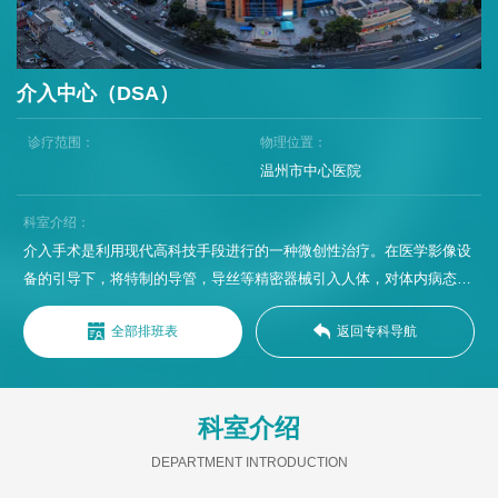
介入中心（DSA）
诊疗范围：
物理位置：
温州市中心医院
科室介绍：
介入手术是利用现代高科技手段进行的一种微创性治疗。在医学影像设
备的引导下，将特制的导管，导丝等精密器械引入人体，对体内病态进
行诊断和局部治疗。介入治疗应用数字技术，扩大了医生的视野，借助
全部排班表
返回专科导航
导管，导丝延长了医生的双手，切口（穿刺点）静脉输液针眼一般大
小，不用切开人体组织就可以治疗许多过去需手术切开治疗或内科治疗
疗效欠佳的疾病，如肿瘤，血管瘤，各种出血，梗死等。介入治疗具有
不开刀，创伤小，恢复快，效果好的特点，是未来医学发展的證势。
科室介绍
一、概况温州市中心医院介入中心建科于1999年，致力于打造服务质量
DEPARTMENT INTRODUCTION
和安全管理的介入诊疗平台，联合神经外科、心内科、血管外科、消化