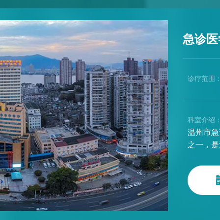
急诊医
诊疗范围
科室介绍
温州市急
之一，是
规范化培
位、温州
复应用转
人，副主
BLS/
坊、双屿