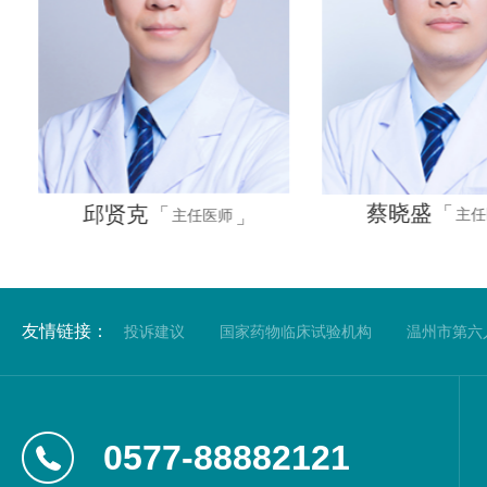
蔡晓盛
邱贤克
主任
主任医师
友情链接：
投诉建议
国家药物临床试验机构
温州市第六
0577-88882121