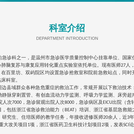
留观、急
张，救治
务医疗方
科室介绍
众各种急
（包括E
DEPARTMENT INTRODUCTION
冠状动脉
管、有创
的急诊科之一，是温州市急诊医学质量控制中心挂靠单位、国家
血液净化
心肺脑复苏与康复应用转化重点实验室依托单位。现有医师
人
27
次数12
，在百里坊、双屿院区均设置急诊抢救室和院前急救站点，同时
观出院人
临床科室。
人次，危
周边县域群众各种急危重症的救治工作，常规开展以下救治技术
省、市级
动静脉穿刺置管、有创血流动力学监测、呼吸力学监测、床旁超
（BEA
院人次
，急诊留观出院人次
，急诊病区及
出院（含
7000
8000
EICU
诊医学岗
目，包括
浙江省急诊救治能力（
）培训
、
浙江省
基层急救能
BEAT
训学员7
、研究生、住培医师的教学任务，年接收进修医师
余人，近
20
3
年接收进
重大攻关项目
项，浙江省医药卫生科技计划项目
项，发表
论
1
2
SCI
浙江中医
题10余