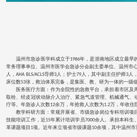
温州市急诊医学科成立于
年，是浙南地区成立最早
1986
常务理事单位、温州市医学会急诊分会副主委单位、温州市
人，
导师
人；护士
人，其中副主任护师
人
AHA BLS/ACLS
3
79
3
床位数
张，救治体系完备，是集医、教、研为一体的一级
53
医务医疗方面：作为全院性的急救平台，承担着市区及
取栓、
经皮冠状动脉介入治疗
、紧急气道管理、机械通气、
疗等。年急诊人次数
余万，年抢救人次数为
万，年收住
12
1.2
教学科研方面：常规开展省、市级急诊岗位专科培训项
技能培训工作，近
年累计培训学员
余人。承担本科生
15
7000
革课题项目
项。近年来立项省市级课题
余项，其中温州市
1
10