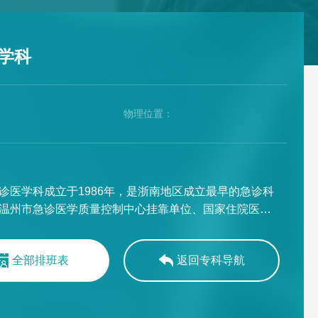
学科
：
物理位置：
：
诊医学科成立于1986年，是浙南地区成立最早的急诊科
温州市急诊医学质量控制中心挂靠单位、国家住院医师
训急诊专业培训基地、浙江省急诊质控联盟常务理事单
市医学会急诊分会副主委单位、温州市心肺脑复苏与康
全部排班表
返回专科导航
化重点实验室依托单位。现有医师27人，其中主任医师5
任医师4人，温州医科大学兼职教授4人，AHA
ACLS导师3人；护士79人，其中副主任护师3人，在百里
院区均设置急诊抢救室和院前急救站点，同时开设急诊