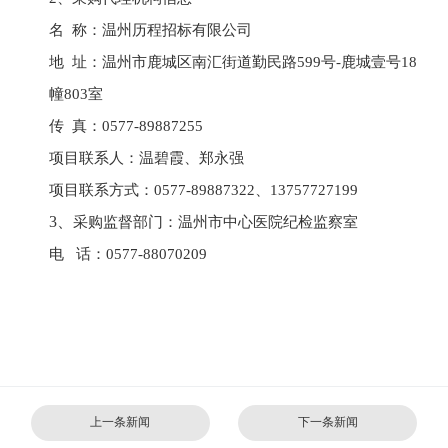
名
称：温州历程招标有限公司
地
址：
温州市鹿城区南汇街道勤民路
599号-鹿城壹号18
幢803室
传
真：0577-89887255
项目联系人：温碧霞
、
郑永强
项目联系方式：
0577-89887322、13757727199
3、
采购监督部门：
温州市
中心
医院
纪检
监察室
电
话：
0577-88070209
上一条新闻
下一条新闻