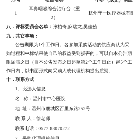
序号
项目名称
中标（成交）供应商
耳鼻咽喉综合治疗台（重
1
杭州守一医疗器械有限
2）
八．评标委员会名单：
张柏奇
,麻瑞龙,吴佳茹
九．
其它事项：
公告期限为
1个工作日。各参加采购活动的供应商认为采
购过程和中标结果使自己的权益受到损害的，可以自本公告期
限届满之日（自本公告发布之日起至第2个工作日止）起5个工
作日内，以书面形式向采购人或代理机构提出质疑。
十．联系方式
1、比选人信息
名
称：
温州市中心医院
地
址：
温州市鹿城区
百里东路
252号
联
系
人：
徐老师
联系电话：
0577-88070272
2、
采购代理机构信息