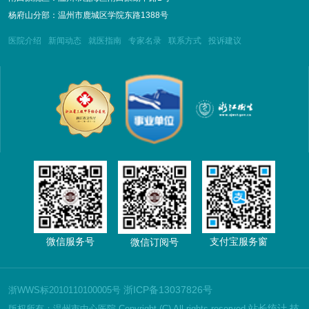
杨府山分部：温州市鹿城区学院东路1388号
医院介绍
新闻动态
就医指南
专家名录
联系方式
投诉建议
微信服务号
支付宝服务窗
微信订阅号
浙ICP备13037826号
浙WWS标2010110100005号
站长统计
技
版权所有：温州市中心医院 Copyright (C) All rights reserved