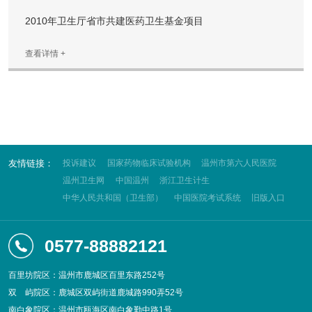
2010年卫生厅省市共建医药卫生基金项目
查看详情 +
友情链接：
投诉建议
国家药物临床试验机构
温州市第六人民医院
温州卫生网
中国温州
浙江卫生计生
中华人民共和国（卫生部）
中国医院考试系统
旧版入口
0577-88882121
百里坊院区：温州市鹿城区百里东路252号
双
屿院区：鹿城区双屿街道鹿城路990弄52号
南白象院区：温州市瓯海区南白象勤中路1号