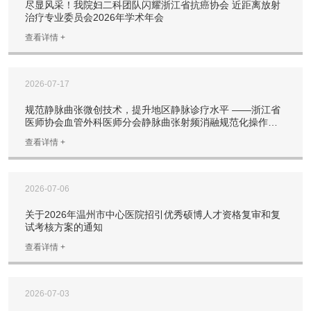
尽显风采！我院妇二科团队闪耀浙江省抗癌协会 近距离放射
治疗专业委员会2026年学术年会
查看详情 +
2026-07-17
规范静脉曲张微创技术，提升地区静脉诊疗水平 ——浙江省
医师协会血管外科医师分会静脉曲张射频消融规范化操作学
习班（温州站）于我院顺利举办
查看详情 +
2026-07-06
关于2026年温州市中心医院招引优秀硕博人才资格复审和复
试考核方案的通知
查看详情 +
2026-07-03