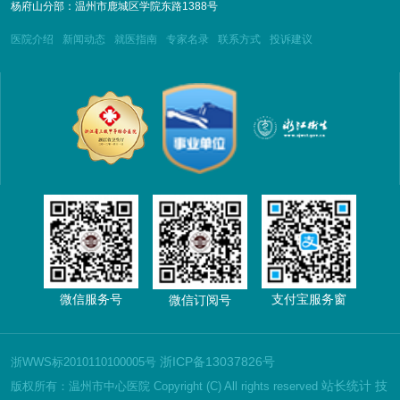
杨府山分部：温州市鹿城区学院东路1388号
医院介绍
新闻动态
就医指南
专家名录
联系方式
投诉建议
微信服务号
支付宝服务窗
微信订阅号
浙ICP备13037826号
浙WWS标2010110100005号
站长统计
技
版权所有：温州市中心医院 Copyright (C) All rights reserved