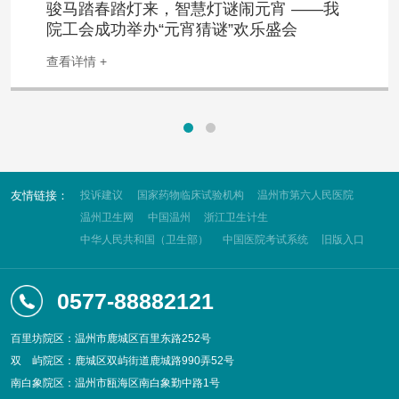
骏马踏春踏灯来，智慧灯谜闹元宵 ——我
院工会成功举办“元宵猜谜”欢乐盛会
查看详情 +
友情链接：
投诉建议
国家药物临床试验机构
温州市第六人民医院
温州卫生网
中国温州
浙江卫生计生
中华人民共和国（卫生部）
中国医院考试系统
旧版入口
0577-88882121
百里坊院区：温州市鹿城区百里东路252号
双
屿院区：鹿城区双屿街道鹿城路990弄52号
南白象院区：温州市瓯海区南白象勤中路1号