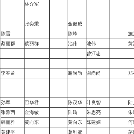
林介军
张奕秉
金健威
陈雷
陈峰
施
蔡丽群
蔡丽群
池伟
池伟
黄
）
曾江忠
李春孟
谢尚尚
谢尚尚
郑
里
孙军
巴华君
陈茂华
叶良智
陆
张雅西
金海敏
陆琦
朱思亮
朱
韩丽雅
黄向东
黄向东
陈建媚
何
黄建平
葛利娜
茅