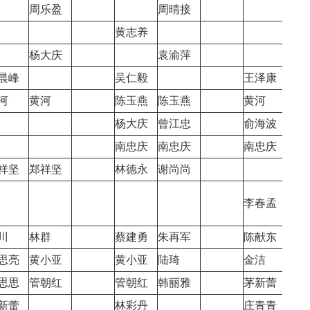
周乐盈
周晴接
黄志养
杨大庆
袁渝萍
蔡丽
晨峰
吴仁毅
王泽康
河
黄河
陈玉燕
陈玉燕
黄河
蔡丽
杨大庆
曾江忠
俞海波
南忠庆
南忠庆
南忠庆
南忠
祥坚
郑祥坚
林德永
谢尚尚
林德
李春孟
川
林群
蔡建勇
朱再军
陈献东
林孝
思亮
黄小亚
黄小亚
陆琦
金洁
刘约
思思
管朝红
管朝红
韩丽雅
茅新蕾
张世
新蕾
林彩丹
庄青青