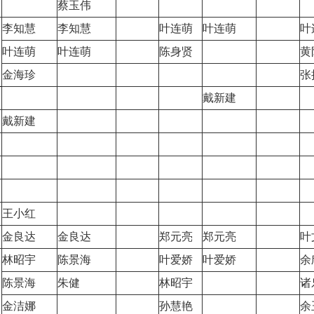
蔡玉伟
李知慧
李知慧
叶连萌
叶连萌
叶
叶连萌
叶连萌
陈身贤
黄
金海珍
张
戴新建
戴新建
王小红
金良达
金良达
郑元亮
郑元亮
叶
林昭宇
陈景海
叶爱娇
叶爱娇
余
陈景海
朱健
林昭宇
诸
金洁娜
孙慧艳
余