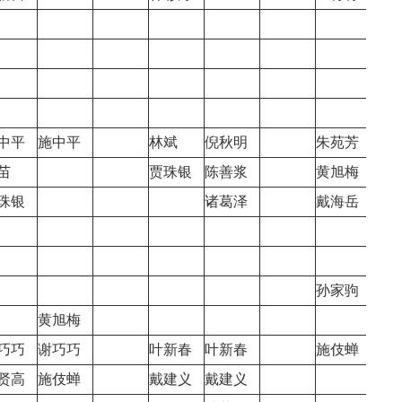
何思
中平
施中平
林斌
倪秋明
朱苑芳
章耀
苗
贾珠银
陈善浆
黄旭梅
卢玲
珠银
诸葛泽
戴海岳
孙家驹
黄旭梅
巧巧
谢巧巧
叶新春
叶新春
施伎蝉
章仕
贤高
施伎蝉
戴建义
戴建义
宁洪