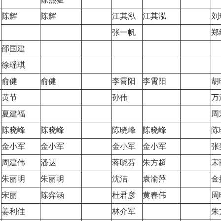
陈辉
陈辉
江其泓
江其泓
刘
张一帆
郑
邵国建
徐瑶琪
俞健
俞健
李霄阳
李霄阳
胡
黄节
孙伟
万
夏建福
周
陈晓峰
陈晓峰
陈晓峰
陈晓峰
陈
金小军
金小军
金小军
金小军
张
周建伟
潘达
蒋晓芬
朱方超
宋
朱丽明
朱丽明
沈洁
袁渝萍
金
宋丽
陈弈涵
杜君彦
黄春伟
周
姜利佳
林介军
朱