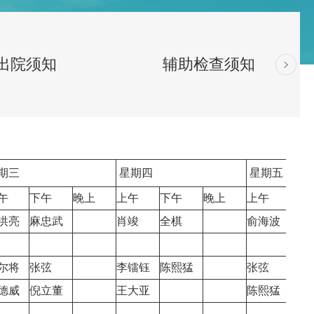
出院须知
辅助检查须知
期三
星期四
星期五
午
下午
晚上
上午
下午
晚上
上午
下午
洪亮
麻忠武
肖竣
全棋
俞海波
尔将
张弦
李镭钰
陈熙猛
张弦
刘超
德威
倪立董
王大亚
陈熙猛
倪立