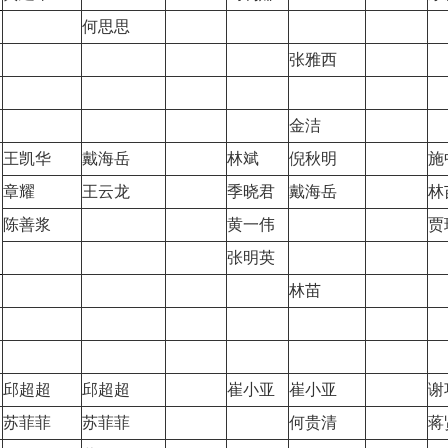
何思思
张雅西
金洁
王凯华
戴海岳
林斌
倪秋明
施
章耀
王云龙
季晓君
戴海岳
林
陈善浆
黄一伟
贾
张明英
林苗
邱超超
邱超超
崔小亚
崔小亚
谢
苏菲菲
苏菲菲
何贵清
蒋