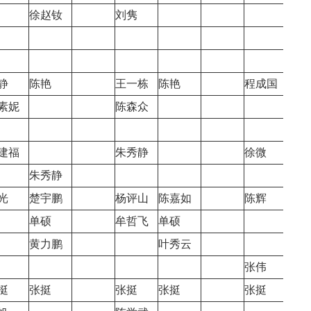
徐赵钕
刘隽
静
陈艳
王一栋
陈艳
程成国
素妮
陈森众
建福
朱秀静
徐微
朱秀静
朱秀
光
楚宇鹏
杨评山
陈嘉如
陈辉
陈嘉
单硕
牟哲飞
单硕
黄力鹏
叶秀云
张伟
倪跃
挺
张挺
张挺
张挺
张挺
张挺