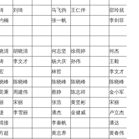
琦
刘琦
马飞驹
王仁伴
邵玲就
邵玲
约楠
张一帆
李剑菲
晓清
胡晓清
何志坚
徐雨婷
何杰
何杰
涛
李文才
杨大庆
孙伟
王毅
王毅
宏
林哲
李文才
晓峰
陈晓峰
陈晓峰
陈晓峰
陈晓峰
陈晓
奕秉
周建伟
蔡静
陈志祥
金小军
金小
丽
宋丽
张浩
黄坚彬
宋丽
宋丽
捷
李雪丽
潘杰
金健威
卢立杰
柯一
晴接
李秦帆
潘达
方超
黄志养
黄春伟