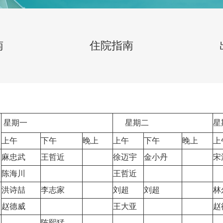
南
住院指南
星期一
星期二
星
上午
下午
晚上
上午
下午
晚上
上
麻忠武
王哲近
徐迈宇
金小丹
宋
）
陈海川
王哲近
洪诗喆
李志家
刘超
刘超
林
赵德威
王大亚
赵
陈熙猛