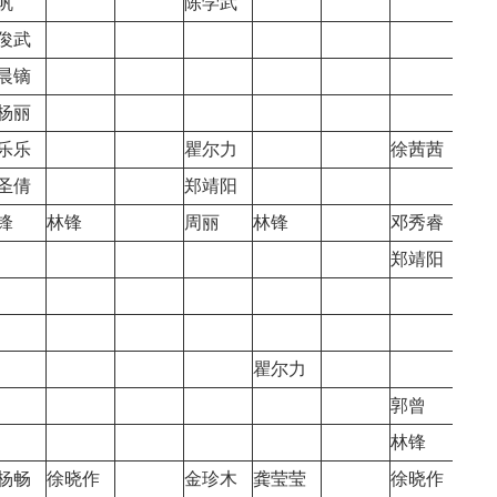
帆
陈学武
俊武
晨镝
杨丽
乐乐
瞿尔力
徐茜茜
陈乐
圣倩
郑靖阳
黄晨
锋
林锋
周丽
林锋
邓秀睿
郑靖阳
瞿尔力
郭曾
郭曾
林锋
林锋
杨畅
徐晓作
金珍木
龚莹莹
徐晓作
曹雪