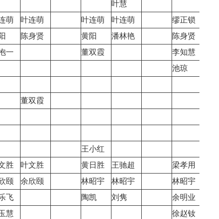
叶慧
连萌
叶连萌
叶连萌
叶连萌
缪正锁
阳
陈身贤
黄阳
潘林艳
陈身贤
抱一
董双霞
李知慧
池琼
董双霞
池琼
张抱
王小红
文胜
叶文胜
黄日胜
王驰超
梁孝用
梁孝
欣颐
余欣颐
林昭宇
林昭宇
林昭宇
林昭
乐飞
陶凯
刘隽
余明业
余明
玉慧
徐赵钕