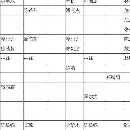
陈学武
林帆
叶陆游
林
陈芒芒
潘光杰
施
江
张
瞿尔力
徐茜茜
瞿尔力
陈
徐茜茜
朱剑洁
戴
林锋
林锋
林锋
林
陈清
郑靖阳
钱霜霜
瞿尔力
陈杨畅
吴琼
金珍木
陈杨畅
陈