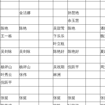
金洁娜
孙慧艳
余玉慧
陈艳
陈艳
吴甜莺
陈艳
潘
王一栋
卞乐乐
魏
叶立瓯
吴剑咏
吴剑咏
陈艳好
陈艳好
夏
杨评山
杨评山
吴祝期
倪跃平
周
叶秀云
张伟
林洲
倪跃平
张挺
张挺
张挺
张挺
张