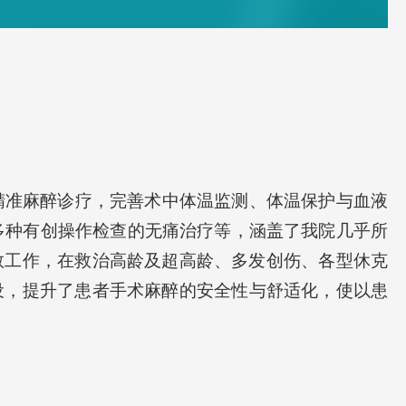
休克等患者方面有丰富的临床经验。积极关注与探索人
麻醉、强化学科发展、推动“数智化医院”建设，提升了患
醉的安全性与舒适化，使以患者为中心的精准诊疗核心
进阶践行。
精准麻醉
诊疗
，
完善
术中体温监测
、
体温
保护
与血液
多种
有创操作检查的无痛治疗等，涵盖了我院几乎所
救工作，在救治高龄及超高龄、多发创伤、
各型
休克
设
，
提升了患者手术麻醉的安全性与舒适化，使以患