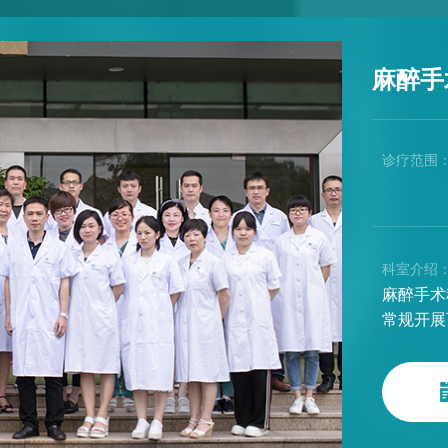
麻醉手
诊疗范围
科室介绍
麻醉手术
常规开展
监测、体
醉快速康
种有创操
疗服务。
重”症患