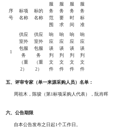
服
服
服
服
序
标项
标的
务
务
务
务
号
名称
名称
范
要
时
标
围
求
间
准
供应
供应
响
响
响
响
室外
室外
应
应
应
应
包服
包服
谈
谈
谈
谈
1
务
务
判
判
判
判
（重
（重
文
文
文
文
2）
2）
件
件
件
件
五、评审专家（单一来源采购人员）名单：
周祖木，陈骏（第
1标项采购人代表），阮肖晖
六、公告期限
自本公告发布之日起
1个工作日。