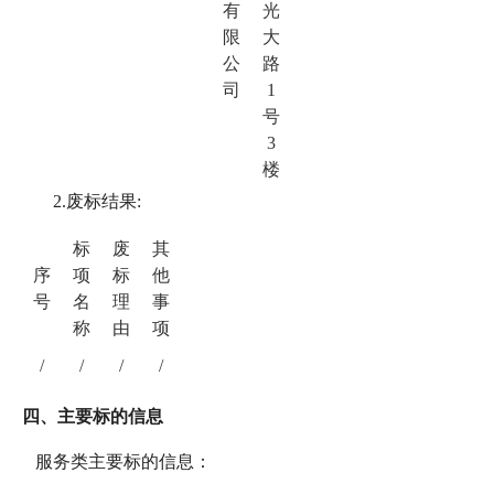
有
光
限
大
公
路
司
1
号
3
楼
2.废标结果:
标
废
其
序
项
标
他
号
名
理
事
称
由
项
/
/
/
/
四、主要标的信息
服务类主要标的信息：