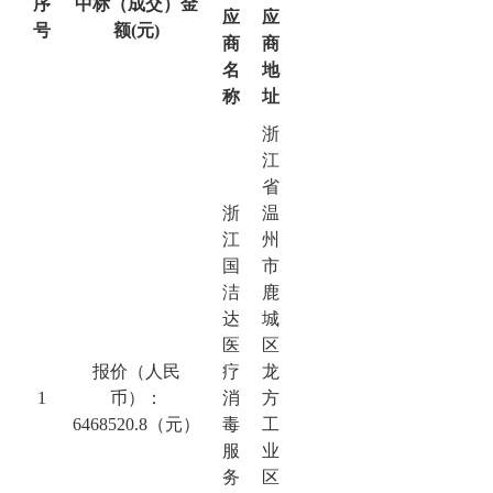
序
中标（成交）金
应
应
号
额
(元)
商
商
名
地
称
址
浙
江
省
浙
温
江
州
国
市
洁
鹿
达
城
医
区
报价（人民
疗
龙
1
币）：
消
方
6468520.8（元）
毒
工
服
业
务
区