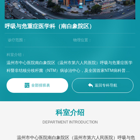
呼吸与危重症医学科（南白象院区）
诊疗范围：
物理位置：
科室介绍：
温州市中心医院南白象院区（温州市第六人民医院）呼吸与危重症医学
科暨非结核分枝杆菌（NTM）病诊治中心，及全国首家NTM病科普基
地。以NTM感染精准诊疗为核心特色，聚焦鸟、胞内、脓肿分枝杆菌等
全部排班表
返回专科导航
常见或少见菌种以及复杂NTM感染的全程管理，同步深耕病毒、结核、
真菌、细菌性肺炎等各类呼吸道感染性疾病。科室立足感染优势领域，
全面拓展呼吸系统疾病综合诊疗能力，覆盖慢性阻塞性肺疾病
（COPD）、支气管扩张症、支气管哮喘、间质性肺病、肺栓塞、呼吸
科室介绍
衰竭及大咯血等常见病与危重症。依托新发与突发传染病诊治重点实验
DEPARTMENT INTRODUCTION
室，开展NTM菌种及其亚种鉴定、表型药物敏感性试验、耐药基因检测
以及血药浓度监测，结合支气管镜介入、肺功能康复等特色技术，形
温州市中心医院南白象院区（温州市第六人民医院）呼吸与危