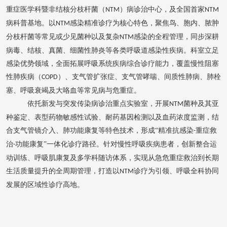
成“精准抗感染-重症救治-功能康复”一体化诊疗路径。针对慢性呼吸疾病
重症医学科暨非结核分枝杆菌（
）病诊治中心，及全国首家
NTM
NTM
患者，创新整合运动训练、呼吸肌康复及多学科随访体系，实现从急危
病科普基地。以
感染精准诊疗为核心特色，聚焦鸟、胞内、脓肿
NTM
重症救治到长期生活质量提升的全周期管理，打造以NTM诊疗为引领、
分枝杆菌等常见或少见菌种以及复杂
感染的全程管理，同步深耕
NTM
呼吸全科协同发展的区域性诊疗高地。
病毒、结核、真菌、细菌性肺炎等各类呼吸道感染性疾病。科室立足
感染优势领域，全面拓展呼吸系统疾病综合诊疗能力，覆盖慢性阻塞
性肺疾病（
）、支气管扩张症、支气管哮喘、间质性肺病、肺栓
COPD
塞、呼吸衰竭及大咯血等常见病与危重症。
依托新发与突发传染病诊治重点实验室，开展
菌种及其亚
NTM
种鉴定、表型药物敏感性试验、耐药基因检测以及血药浓度监测，结
合支气管镜介入、肺功能康复等特色技术，形成“精准抗感染
重症救
-
治
功能康复”一体化诊疗路径。针对慢性呼吸疾病患者，创新整合运
-
动训练、呼吸肌康复及多学科随访体系，实现从急危重症救治到长期
生活质量提升的全周期管理，打造以
诊疗为引领、呼吸全科协同
NTM
发展的区域性诊疗高地。