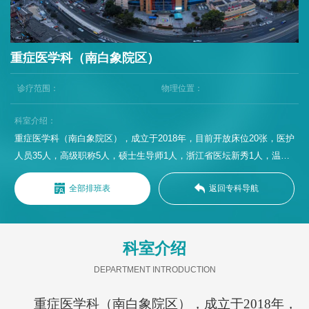
重症医学科（南白象院区）
诊疗范围：
物理位置：
科室介绍：
重症医学科（南白象院区），成立于2018年，目前开放床位20张，医护
人员35人，高级职称5人，硕士生导师1人，浙江省医坛新秀1人，温州
市551人才工程人才1名。以各种危重症感染性疾病诊治为专科特色，学
全部排班表
返回专科导航
科承担浙南闽北地区新发突发传染病，各类危重传染病合并多器官功能
障碍的救治工作。近年来常规开展机械通气、呼吸力学监测，血流动力
学监测、CRRT治疗、人工肝、床边支气管镜治疗、重症超声等技术。
科室介绍
DEPARTMENT INTRODUCTION
重症医学科
（南白象院区）
，成立于
2018年，