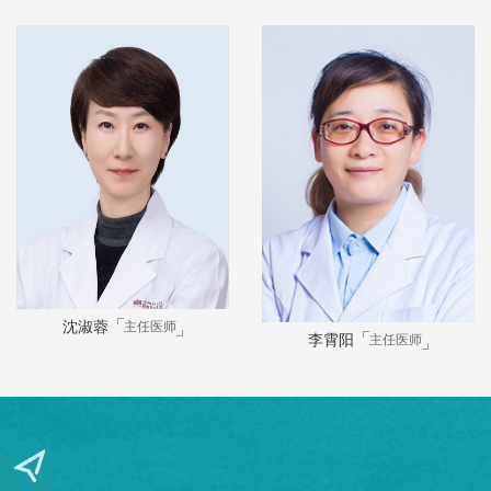
新生儿科
耳鼻咽喉头颈外科
中医科
口腔科
眼科
皮肤科
康复医学科
安宁疗护科
全科医疗科
麻醉手术科
医疗美容科
精神卫生科
疼痛科
体检中心
针灸推拿科
放疗科
微创介入科
肿瘤内一科
肿瘤内二科
核医学科
重症医学科（南白象院区）
呼吸与危重症医学科（南白象院区）
康复医学科（南白象院区）
感染一科
感染二科
感染三科
感染和免疫科
综合内科（南白象院区）
沈淑蓉
主任医师
李霄阳
主任医师