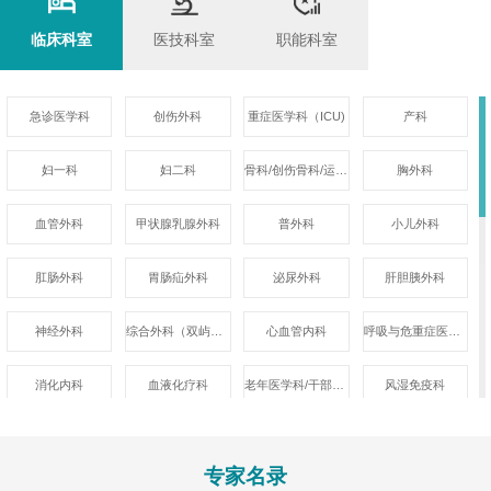
临床科室
医技科室
职能科室
急诊医学科
创伤外科
重症医学科（ICU)
产科
妇一科
妇二科
骨科/创伤骨科/运动医学科
胸外科
血管外科
甲状腺乳腺外科
普外科
小儿外科
肛肠外科
胃肠疝外科
泌尿外科
肝胆胰外科
神经外科
综合外科（双屿院区）
心血管内科
呼吸与危重症医学科
消化内科
血液化疗科
老年医学科/干部健康科
风湿免疫科
内分泌科
肾内科
神经内科
普儿科
专家名录